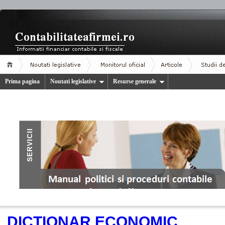
Prima pagina
Noutati legislative
Resurse generale
.
DICTIONAR ECONOMIC