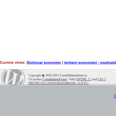
Cuvinte cheie:
Dictionar economic
|
termeni economici - explicati
.
Copyright � 2010-2011 Contabilitateafirmei.ro
Un produs
ContabilitateaFirmei
. Valid
XHTML 1.1
and
CSS 3
.
PROTECTIA CONSUMATORILOR - A.N.P.C.
G