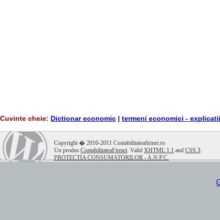
Cuvinte cheie:
Dictionar economic
|
termeni economici - explicati
.
Copyright � 2010-2011 Contabilitateafirmei.ro
Un produs
ContabilitateaFirmei
. Valid
XHTML 1.1
and
CSS 3
.
PROTECTIA CONSUMATORILOR - A.N.P.C.
G