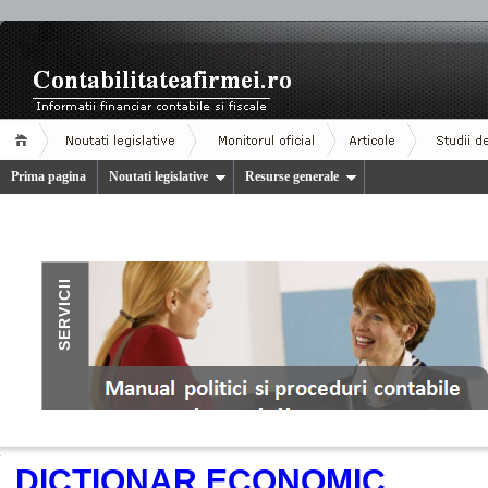
Prima pagina
Noutati legislative
Resurse generale
.
DICTIONAR ECONOMIC