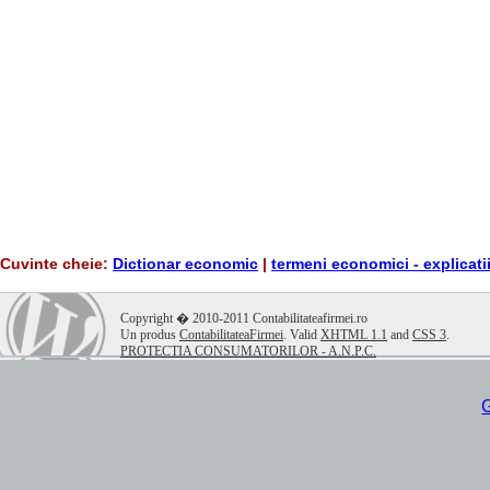
Cuvinte cheie:
Dictionar economic
|
termeni economici - explicati
.
Copyright � 2010-2011 Contabilitateafirmei.ro
Un produs
ContabilitateaFirmei
. Valid
XHTML 1.1
and
CSS 3
.
PROTECTIA CONSUMATORILOR - A.N.P.C.
G