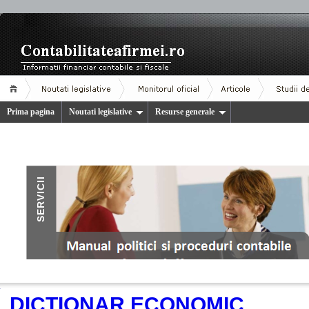
Prima pagina
Noutati legislative
Resurse generale
.
DICTIONAR ECONOMIC