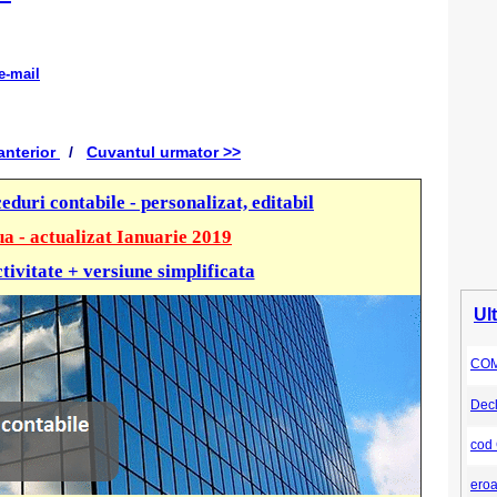
e-mail
anterior
/
Cuvantul urmator >>
eduri contabile - personalizat, editabil
a - actualizat Ianuarie 2019
tivitate + versiune simplificata
Ul
COM
Decl
cod
ero