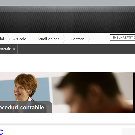
enerale
C