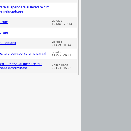
tare suspendare si incetare cim
ile nelucratoare
viorel55
urare
19 Nov - 20:13
urare
viorel55
col contabil
21 Oct - 11:44
viorel55
zitare contract cu timp partial
13 Oct - 09:41
smitere revisal incetare cim
ungur diana
oada determinata
25 Oct - 15:22