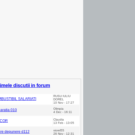
timele discutii in forum
RUSU IULIU
BUSTIBIL SALARIATI
DOREL
10 Nov - 17:27
Olimpia
aratia 010
4 Dec - 16:11
Claudia
 COR
13 Feb - 13:05
viorel55
are depunere d112
26 Nov - 12:31