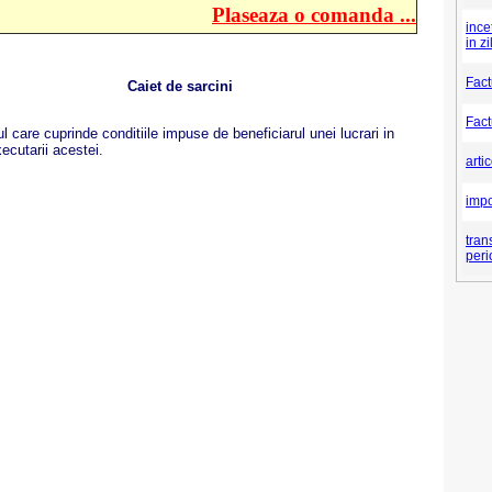
Plaseaza o comanda ...
ince
in z
Fact
Caiet de sarcini
Fact
 care cuprinde conditiile impuse de beneficiarul unei lucrari in
ecutarii acestei.
arti
impo
tran
peri