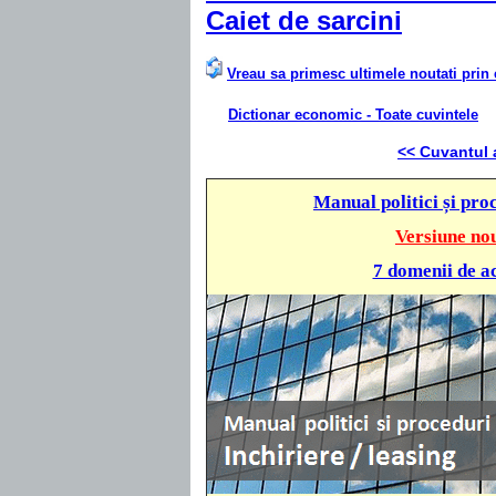
Caiet de sarcini
Vreau sa primesc ultimele noutati prin 
Dictionar economic - Toate cuvintele
<< Cuvantul 
Manual politici și proc
Versiune nou
7 domenii de ac