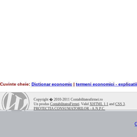
Cuvinte cheie:
Dictionar economic
|
termeni economici - explicati
.
Copyright � 2010-2011 Contabilitateafirmei.ro
Un produs
ContabilitateaFirmei
. Valid
XHTML 1.1
and
CSS 3
.
PROTECTIA CONSUMATORILOR - A.N.P.C.
G