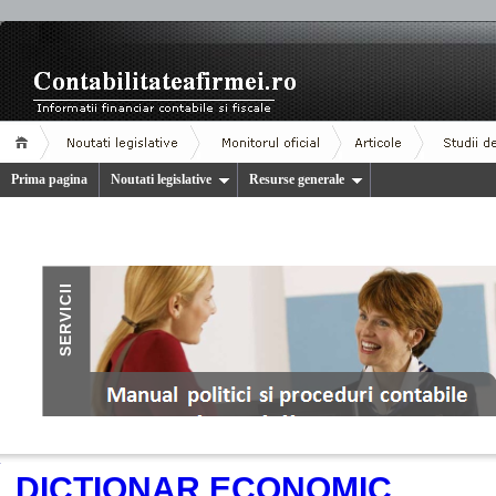
Prima pagina
Noutati legislative
Resurse generale
.
DICTIONAR ECONOMIC