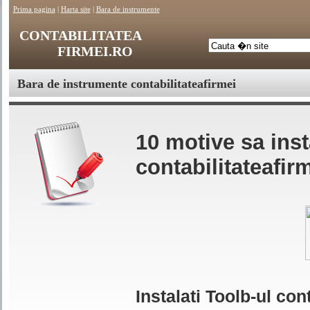
Prima pagina
|
Harta site
|
Bara de instrumente
CONTABILITATEA
FIRMEI.RO
Bara de instrumente contabilitateafirmei
.
10 motive sa inst
contabilitateafir
Instalati Toolb-ul cont